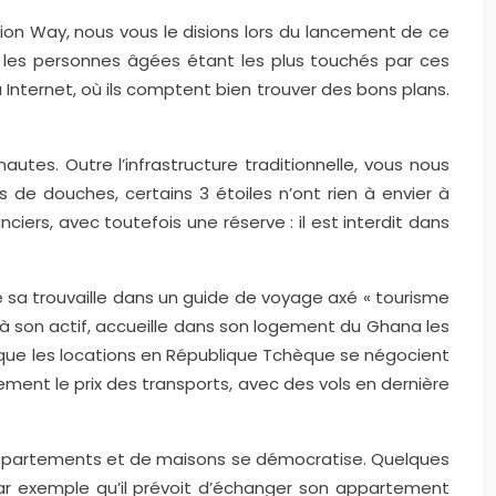
on Way, nous vous le disions lors du lancement de ce
et les personnes âgées étant les plus touchés par ces
nternet, où ils comptent bien trouver des bons plans.
autes. Outre l’infrastructure traditionnelle, vous nous
de douches, certains 3 étoiles n’ont rien à envier à
ciers, avec toutefois une réserve : il est interdit dans
de sa trouvaille dans un guide de voyage axé « tourisme
ys à son actif, accueille dans son logement du Ghana les
nd que les locations en République Tchèque se négocient
ement le prix des transports, avec des vols en dernière
’appartements et de maisons se démocratise. Quelques
ar exemple qu’il prévoit d’échanger son appartement