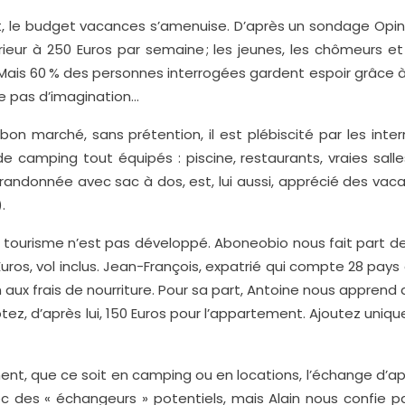
t, le budget vacances s’amenuise. D’après un sondage Opini
férieur à 250 Euros par semaine ; les jeunes, les chômeurs 
ais 60 % des personnes interrogées gardent espoir grâce à I
e pas d’imagination…
bon marché, sans prétention, il est plébiscité par les intern
amping tout équipés : piscine, restaurants, vraies salles 
 randonnée avec sac à dos, est, lui aussi, apprécié des vacan
.
 le tourisme n’est pas développé. Aboneobio nous fait part 
 Euros, vol inclus. Jean-François, expatrié qui compte 28 pa
on aux frais de nourriture. Pour sa part, Antoine nous appre
tez, d’après lui, 150 Euros pour l’appartement. Ajoutez uniqu
ment, que ce soit en camping ou en locations, l’échange d
c des « échangeurs » potentiels, mais Alain nous confie p