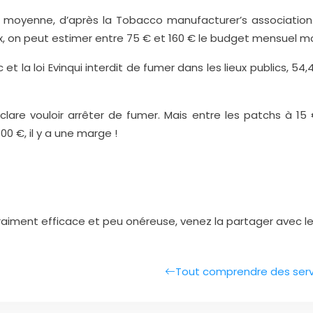
 moyenne, d’après la Tobacco manufacturer’s association. 
ux, on peut estimer entre 75 € et 160 € le budget mensuel m
ac et la loi Evinqui interdit de fumer dans les lieux publics, 
clare vouloir arrêter de fumer. Mais entre les patchs à
 €, il y a une marge !
ment efficace et peu onéreuse, venez la partager avec les 
Tout comprendre des serv