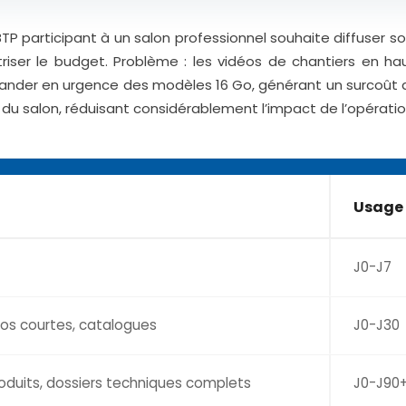
P participant à un salon professionnel souhaite diffuser so
triser le budget. Problème : les vidéos de chantiers en h
ander en urgence des modèles 16 Go, générant un surcoût 
 du salon, réduisant considérablement l’impact de l’opératio
Usage 
J0-J7
éos courtes, catalogues
J0-J30
oduits, dossiers techniques complets
J0-J90