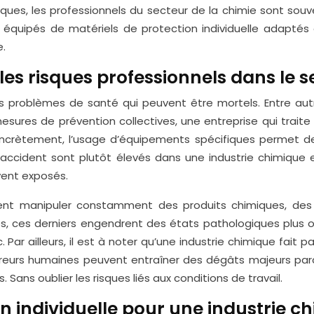
ues, les professionnels du secteur de la chimie sont souv
t équipés de matériels de protection individuelle adaptés à
e.
es risques professionnels dans le s
des problèmes de santé qui peuvent être mortels. Entre a
sures de prévention collectives, une entreprise qui traite 
crètement, l’usage d’équipements spécifiques permet de g
’accident sont plutôt élevés dans une industrie chimique et
vent exposés.
 doivent manipuler constamment des produits chimiques, de
, ces derniers engendrent des états pathologiques plus ou mo
etc. Par ailleurs, il est à noter qu’une industrie chimique fa
s erreurs humaines peuvent entraîner des dégâts majeurs pa
ns oublier les risques liés aux conditions de travail.
 individuelle pour une industrie c