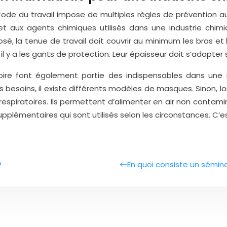
Code du travail impose de multiples règles de prévention au
et aux agents chimiques utilisés dans une industrie chimiq
, la tenue de travail doit couvrir au minimum les bras et le
l y a les gants de protection. Leur épaisseur doit s’adapter 
oire font également partie des indispensables dans une ind
 les besoins, il existe différents modèles de masques. Sinon
s respiratoires. Ils permettent d’alimenter en air non con
supplémentaires qui sont utilisés selon les circonstances. C’
?
En quoi consiste un sémina