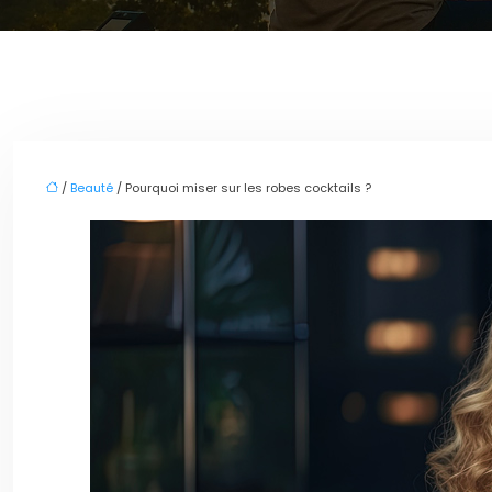
/
Beauté
/ Pourquoi miser sur les robes cocktails ?