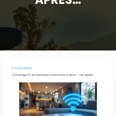
/
Immobilier
/ Échange F2 en banlieue contre villa à Ibiza : 1 an après…